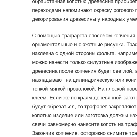
обработанная копотью древесина приобрет
переходами напоминают окраску рогового 
декорирования древесины у народных умел
С помощью трафарета способом копчения 
орнаментальные и сюжетные рисунки. Траф
наклеена с одной стороны фольга, наприм
можно нанести только силуэтные изображен
древесина после копчения будет светлой,
накладывают на цилиндрическую или конич
тонкой мягкой проволокой. На плоской пов
клеем. Если же по краям деревянной заго
будут обрезаться, то трафарет закрепляю
копотью изделие или заготовка должны на
свечи равномерно нанесите копоть на траф
Закончив копчение, осторожно снимите тра