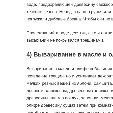
воде, предохраняющей древесину свежесру
течение сезона. Нередко на дно ручья или
погружали дубовые бревна. Чтобы они не в
Пролежавший в воде десятки, а то и сотни
высыхании не покрывался трещинами.
4) Вываривание в масле и 
Вываривание в масле и олифе небольших 
появление трещин, но и усиливает декора
мелких резных вещей из яблони, самшита,
льняном, хлопковом, древесном (оливково
древесины влагу в воздух, заполняя межк
олифе древесину сушат затем при комнат
приобретает дополнительную прочность и 