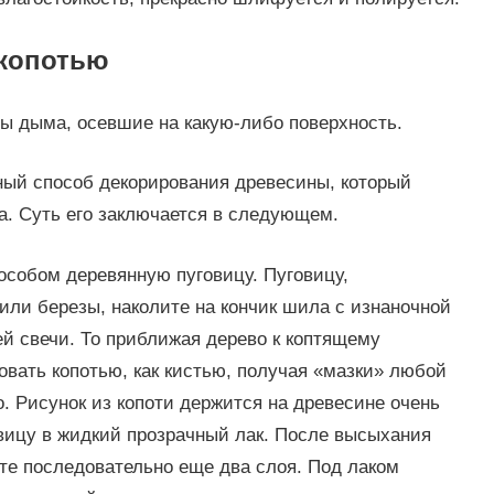
 копотью
цы дыма, осевшие на какую-либо поверхность.
ный способ декорирования древесины, который
. Суть его заключается в следующем.
особом деревянную пуговицу. Пуговицу,
или березы, наколите на кончик шила с изнаночной
й свечи. То приближая дерево к коптящему
совать копотью, как кистью, получая «мазки» любой
о. Рисунок из копоти держится на древесине очень
овицу в жидкий прозрачный лак. После высыхания
ите последовательно еще два слоя. Под лаком