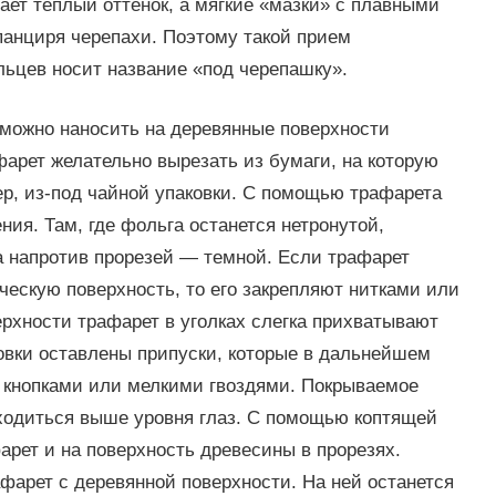
ает теплый оттенок, а мягкие «мазки» с плавными
панциря черепахи. Поэтому такой прием
ьцев носит название «под черепашку».
можно наносить на деревянные поверхности
арет желательно вырезать из бумаги, на которую
ер, из-под чайной упаковки. С помощью трафарета
ия. Там, где фольга останется нетронутой,
 а напротив прорезей — темной. Если трафарет
ескую поверхность, то его закрепляют нитками или
ерхности трафарет в уголках слегка прихватывают
товки оставлены припуски, которые в дальнейшем
т кнопками или мелкими гвоздями. Покрываемое
ходиться выше уровня глаз. С помощью коптящей
арет и на поверхность древесины в прорезях.
фарет с деревянной поверхности. На ней останется