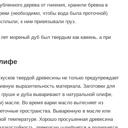
бленного дерева от гниения, хранили бревна в
 реки (необходимо, чтобы вода была проточной)
сплыли, к ним привязывали груз.
 лет мореный дуб был твердым как камень, а при
олифе
кусков твердой древесины не только предупреждает
тивную выразительность материала. Заготовки для
 груши и дуба вываривают в натуральной олифе,
м) масле. Во время варки масло вытесняет из
леточные пространства. Вываренную в масле или
ной температуре. Хорошо просушенная древесина
влагостойкость, прекрасно шлифуется и полируется.