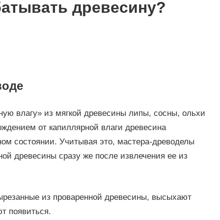
батывать древесину?
воде
ную влагу» из мягкой древесины липы, сосны, ольхи
ождением от капиллярной влаги древесина
ном состоянии. Учитывая это, мастера-древоделы
ной древесины сразу же после извлечения ее из
вырезанные из проваренной древесины, высыхают
ют появиться.