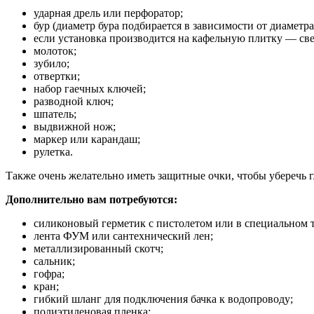
ударная дрель или перфоратор;
бур (диаметр бура подбирается в зависимости от диаметр
если установка производится на кафельную плитку — св
молоток;
зубило;
отвертки;
набор гаечных ключей;
разводной ключ;
шпатель;
выдвижной нож;
маркер или карандаш;
рулетка.
Также очень желательно иметь защитные очки, чтобы уберечь г
Дополнительно вам потребуются:
силиконовый герметик с пистолетом или в специальном 
лента ФУМ или сантехнический лен;
металлизированный скотч;
сальник;
гофра;
кран;
гибкий шланг для подключения бачка к водопроводу;
полиэтиленовая пленка;