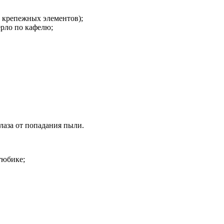
а крепежных элементов);
ерло по кафелю;
лаза от попадания пыли.
тюбике;