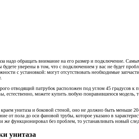
аза надо обращать внимание на его размер и подключение. Самы
 будете уверены в том, что с подключением у вас не будет пробле
ложности с установкой: могут отсутствовать необходимые запчас
.
рого отводящий патрубок расположен под углом 45 градусов к по
вы, естественно, можете купить любую понравившеюся модель, т
краем унитаза и боковой стеной, оно не должно быть меньше 20-
ие от пола до оси фановой трубы, которое указано в характерис
и же функционировал без проблем, то устанавливать новый следу
ки унитаза