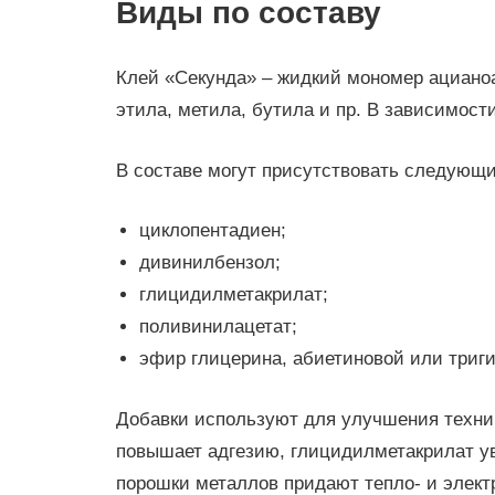
Виды по составу
Клей «Секунда» – жидкий мономер ациано
этила, метила, бутила и пр. В зависимост
В составе могут присутствовать следую
циклопентадиен;
дивинилбензол;
глицидилметакрилат;
поливинилацетат;
эфир глицерина, абиетиновой или триг
Добавки используют для улучшения техни
повышает адгезию, глицидилметакрилат у
порошки металлов придают тепло- и элек