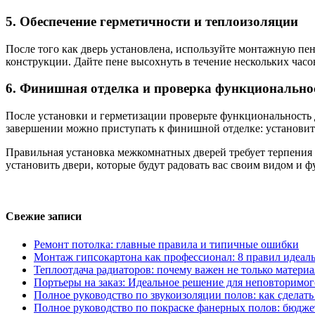
5. Обеспечение герметичности и теплоизоляции
После того как дверь установлена, используйте монтажную пен
конструкции. Дайте пене высохнуть в течение нескольких часов
6. Финишная отделка и проверка функционально
После установки и герметизации проверьте функциональность 
завершении можно приступать к финишной отделке: установите
Правильная установка межкомнатных дверей требует терпения 
установить двери, которые будут радовать вас своим видом и 
Свежие записи
Ремонт потолка: главные правила и типичные ошибки
Монтаж гипсокартона как профессионал: 8 правил идеаль
Теплоотдача радиаторов: почему важен не только материа
Портьеры на заказ: Идеальное решение для неповторимог
Полное руководство по звукоизоляции полов: как сделат
Полное руководство по покраске фанерных полов: бюдже