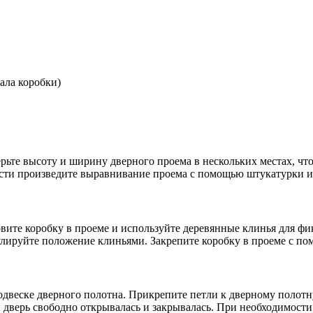
ала коробки)
те высоту и ширину дверного проема в нескольких местах, чтоб
ости произведите выравнивание проема с помощью штукатурки и
овите коробку в проеме и используйте деревянные клинья для ф
улируйте положение клиньями. Закрепите коробку в проеме с п
двеске дверного полотна. Прикрепите петли к дверному полотну
бы дверь свободно открывалась и закрывалась. При необходимост