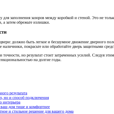
у для заполнения зазоров между коробкой и стеной. Это не толь
, а затем обрежьте излишки.
сти
двери: должно быть легкое и бесшумное движение дверного поло
 наличники, покрасьте или обработайте дверь защитными средст
и точности, но результат стоит затраченных усилий. Следуя эт
функциональностью на долгие годы.
ного результата
л, но и способ подключения
о интерьера
ь ваш дом тише и комфортнее
тное и стильное решение для вашего дома