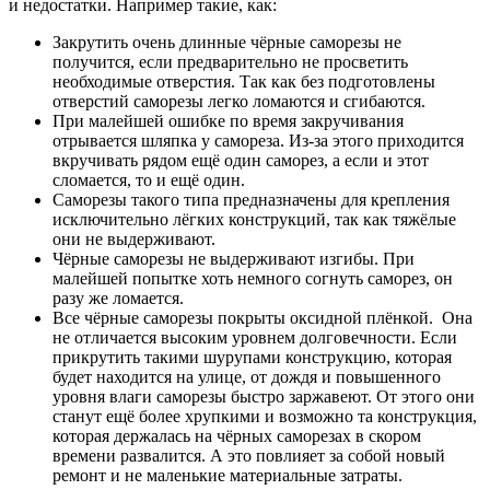
и недостатки. Например такие, как:
Закрутить очень длинные чёрные саморезы не
получится, если предварительно не просветить
необходимые отверстия. Так как без подготовлены
отверстий саморезы легко ломаются и сгибаются.
При малейшей ошибке по время закручивания
отрывается шляпка у самореза. Из-за этого приходится
вкручивать рядом ещё один саморез, а если и этот
сломается, то и ещё один.
Саморезы такого типа предназначены для крепления
исключительно лёгких конструкций, так как тяжёлые
они не выдерживают.
Чёрные саморезы не выдерживают изгибы. При
малейшей попытке хоть немного согнуть саморез, он
разу же ломается.
Все чёрные саморезы покрыты оксидной плёнкой. Она
не отличается высоким уровнем долговечности. Если
прикрутить такими шурупами конструкцию, которая
будет находится на улице, от дождя и повышенного
уровня влаги саморезы быстро заржавеют. От этого они
станут ещё более хрупкими и возможно та конструкция,
которая держалась на чёрных саморезах в скором
времени развалится. А это повлияет за собой новый
ремонт и не маленькие материальные затраты.