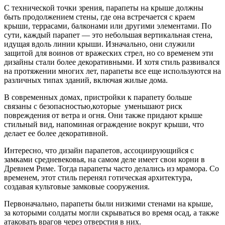
С технической точки зрения, парапеты на крыше должны
быть продолжением стены, где она встречается с краем
крыши, террасами, балконами или другими элементами. По
сути, каждый парапет — это небольшая вертикальная стена,
идущая вдоль линии крыши. Изначально, они служили
защитой для воинов от вражеских стрел, но со временем эти
дизайны стали более декоративными. И хотя стиль развивался
на протяжении многих лет, парапеты все еще используются на
различных типах зданий, включая жилые дома.
В современных домах, пристройки к парапету больше
связаны с безопасностью,которые уменьшают риск
повреждения от ветра и огня. Они также придают крыше
стильный вид, напоминая ограждение вокруг крыши, что
делает ее более декоративной.
Интересно, что дизайн парапетов, ассоциирующийся с
замками средневековья, на самом деле имеет свои корни в
Древнем Риме. Тогда парапеты часто делались из мрамора. Со
временем, этот стиль перенял готическая архитектура,
создавая культовые замковые сооружения.
Первоначально, парапеты были низкими стенами на крыше,
за которыми солдаты могли скрываться во время осад, а также
атаковать врагов через отверстия в них.