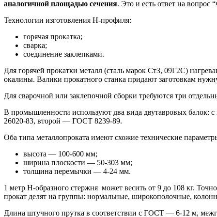
аналогичной площадью сечения
. Это и есть ответ на вопрос 
Технологии изготовления Н-профиля:
горячая прокатка;
сварка;
соединение заклепками.
Для горячей прокатки металл (сталь марок Ст3, 09Г2С) нагрева
окалины. Валики прокатного станка придают заготовкам нужн
Для сварочной или заклепочной сборки требуются три отдельны
В промышленности используют два вида двутавровых балок: с
26020-83, второй — ГОСТ 8239-89.
Оба типа металлопроката имеют схожие технические параметр
высота — 100-600 мм;
ширина плоскости — 50-303 мм;
толщина перемычки — 4-24 мм.
1 метр Н-образного стержня может весить от 9 до 108 кг. Точн
прокат делят на группы: нормальные, широкополочные, колон
Длина штучного прутка в соответствии с ГОСТ — 6-12 м, меж