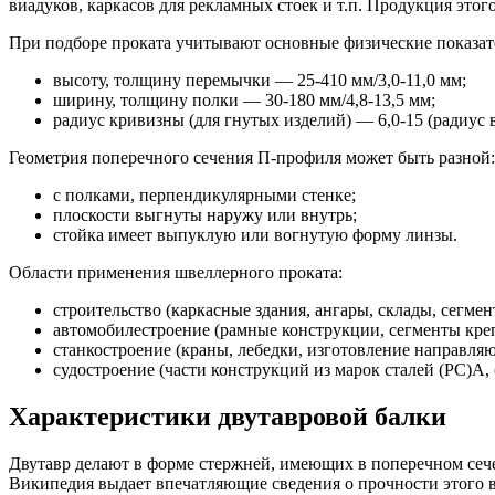
виадуков, каркасов для рекламных стоек и т.п. Продукция этого
При подборе проката учитывают основные физические показат
высоту, толщину перемычки — 25-410 мм/3,0-11,0 мм;
ширину, толщину полки — 30-180 мм/4,8-13,5 мм;
радиус кривизны (для гнутых изделий) — 6,0-15 (радиус в
Геометрия поперечного сечения П-профиля может быть разной:
с полками, перпендикулярными стенке;
плоскости выгнуты наружу или внутрь;
стойка имеет выпуклую или вогнутую форму линзы.
Области применения швеллерного проката:
строительство (каркасные здания, ангары, склады, сегмен
автомобилестроение (рамные конструкции, сегменты креп
станкостроение (краны, лебедки, изготовление направля
судостроение (части конструкций из марок сталей (РС)А, 
Характеристики двутавровой балки
Двутавр делают в форме стержней, имеющих в поперечном сечен
Википедия выдает впечатляющие сведения о прочности этого в