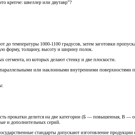
“что крепче: швеллер или двутавр”?
ют до температуры 1000-1100 градусов, затем заготовки пропуск
ую форму, толщину, высоту и ширину полок.
х сегмента, из которых делают стенку и две плоскости.
 параллельными или наклонными внутренними поверхностями по
ы:
ость прокатки делится на две категории (Б — повышенная, В — о
ные и дополнительных серий.
государственные стандарты допускают изготовление продукции 