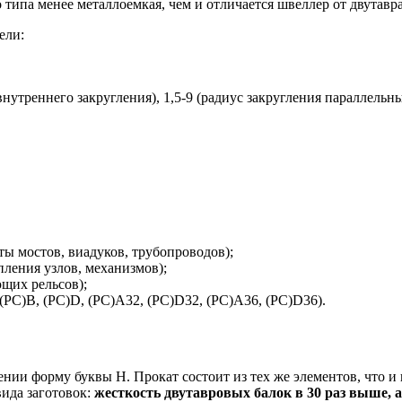
 типа менее металлоемкая, чем и отличается швеллер от двутавра
ели:
нутреннего закругления), 1,5-9 (радиус закругления параллельны
ты мостов, виадуков, трубопроводов);
ления узлов, механизмов);
ющих рельсов);
(РС)В, (РС)D, (РС)A32, (РС)D32, (РС)A36, (РС)D36).
ии форму буквы Н. Прокат состоит из тех же элементов, что и 
ида заготовок:
жесткость двутавровых балок в 30 раз выше, а