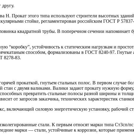
 другу.
ква Н. Прокат этого типа используют строители высотных здани
икулярными стойке, регламентирован российским ГОСТ Р 57837-
овинка квадратной трубы. В поперечном сечении напоминает бу
ную “коробку”, устойчивость к статическим нагрузкам и просто
рячекатаным способом, формализованы в ГОСТ 8240-97. Гнутые 
Т 8278-83.
орячей прокаткой, гнутьем стальных полос. В первом случае бо
й стан с двумя валиками. Валики задают прокату нужную форму,
, способных превратить стальные полосы разной ширины и толщ
висит от запросов заказчика, технических характеристик станков
с, включающий силовую энергетическую установку, рабочий сто
изколегированные стали. К первым относят марки типа Ст3сп/п
дние марки — стали, устойчивые к коррозии, которые применя