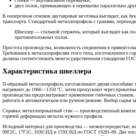
стенки — вертикальной перемычки;
двух полок, примыкающих к перемычке параллельно друг
В поперечном сечении двутавровая заготовка выглядит, как бу
транспорта. Стандартный металлопрофиль с гранями, перпенд
Швеллер — стальной стержень, который выглядит как пол
противоположных полок.
Простота производства, возможность соединения в прямоуголь
Требования к металлопрофилям этого типа, изготовленного го
должны соответствовать межгосударственным стандартам ГОС
Характеристика швеллера
П-образный металлопрофиль изготавливают двумя способами: г
нагревают до 1060—1350 °С, затем пропускают через прокатны
производства предусматривает применение гибочных станков
работать в автоматическом или ручном режиме. Выбор сырья за
Справка: металлопрокатный стан — производственный комплек
горячей деформации металла нужного профиля.
Исходный материал для производства — низкоуглеродистые, н
09Г2С, 17Г1С, 10ХСНД и 15ХСНД по ГОСТ 19281-89. Две после