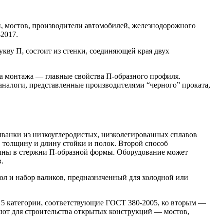
й, мостов, производители автомобилей, железнодорожного
2017.
кву П, состоит из стенки, соединяющей края двух
та монтажа — главные свойства П-образного профиля.
аналоги, представленные производителями “черного” проката,
лванки из низкоуглеродистых, низколегированных сплавов
 толщину и длину стойки и полок. Второй способ
ины в стержни П-образной формы. Оборудование может
.
л и набор валиков, предназначенный для холодной или
с 5 категории, соответствующие ГОСТ 380-2005, ко вторым —
ют для строительства открытых конструкций — мостов,