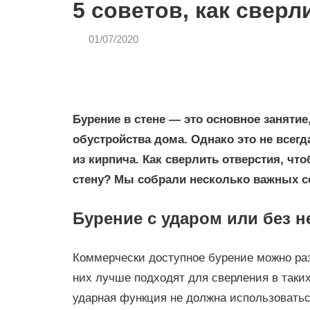
5 советов, как сверл
01/07/2020
admin
СТРОЙКА
И
РЕМОНТ
Бурение в стене — это основное заняти
обустройства дома. Однако это не всегд
из кирпича. Как сверлить отверстия, чт
стену? Мы собрали несколько важных со
Бурение с ударом или без н
Коммерчески доступное
бурение
можно раз
них лучше подходят для сверления в таких
ударная функция не должна использоваться