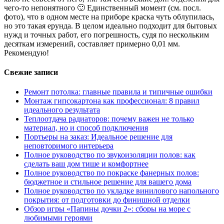
чего-то непонятного 🙂 Единственный момент (см. посл.
фото), что в одном месте на приборе краска чуть облупилась,
но это такая ерунда. В целом идеально подходит для бытовых
нужд и точных работ, его погрешность, судя по нескольким
десяткам измерений, составляет примерно 0,01 мм.
Рекомендую!
Свежие записи
Ремонт потолка: главные правила и типичные ошибки
Монтаж гипсокартона как профессионал: 8 правил
идеального результата
Теплоотдача радиаторов: почему важен не только
материал, но и способ подключения
Портьеры на заказ: Идеальное решение для
неповторимого интерьера
Полное руководство по звукоизоляции полов: как
сделать ваш дом тише и комфортнее
Полное руководство по покраске фанерных полов:
бюджетное и стильное решение для вашего дома
Полное руководство по укладке винилового напольного
покрытия: от подготовки до финишной отделки
Обзор игры «Папины дочки 2»: сборы на море с
любимыми героями