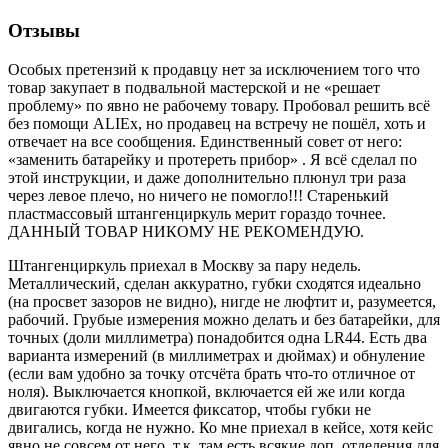
Отзывы
Особых претензий к продавцу нет за исключением того что
товар закупает в подвальной мастерской и не «решает
проблему» по явно не рабочему товару. Пробовал решить всё
без помощи ALIEx, но продавец на встречу не пошёл, хоть и
отвечает на все сообщения. Единственный совет от него:
«заменить батарейку и протереть прибор» . Я всё сделал по
этой инструкции, и даже дополнительно плюнул три раза
через левое плечо, но ничего не помогло!!! Старенький
пластмассовый штангенциркуль мерит гораздо точнее.
ДАННЫЙ ТОВАР НИКОМУ НЕ РЕКОМЕНДУЮ.
Штангенциркуль приехал в Москву за пару недель.
Металлический, сделан аккуратно, губки сходятся идеально
(на просвет зазоров не видно), нигде не люфтит и, разумеется,
рабочий. Грубые измерения можно делать и без батарейки, для
точных (доли миллиметра) понадобится одна LR44. Есть два
варианта измерений (в миллиметрах и дюймах) и обнуление
(если вам удобно за точку отсчёта брать что-то отличное от
ноля). Выключается кнопкой, включается ей же или когда
двигаются губки. Имеется фиксатор, чтобы губки не
двигались, когда не нужно. Ко мне приехал в кейсе, хотя кейс
явно не совсем от него, т.к. там есть всякие доп. отделения для